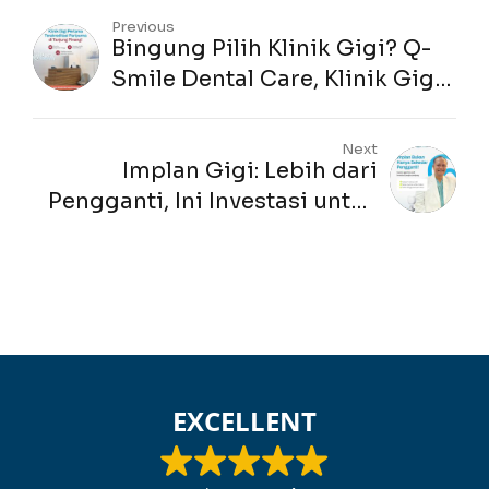
Previous
Bingung Pilih Klinik Gigi? Q-
Smile Dental Care, Klinik Gigi
Terakreditasi Paripurna
Pertama di Tanjungpinang!
Next
Implan Gigi: Lebih dari
Pengganti, Ini Investasi untuk
Senyum dan Kualitas Hidup
Anda!
EXCELLENT