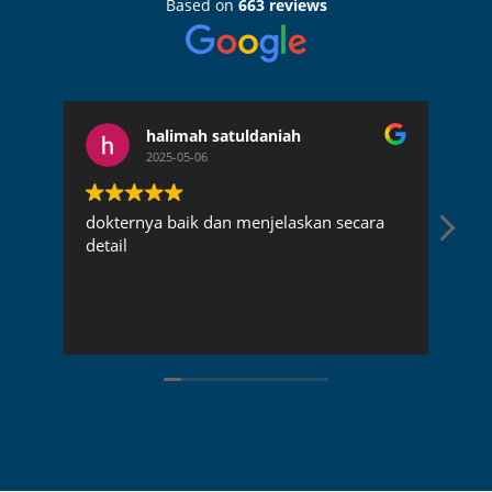
Based on
663 reviews
halimah satuldaniah
2025-05-06
dokternya baik dan menjelaskan secara
Dokt
detail
penj
rece