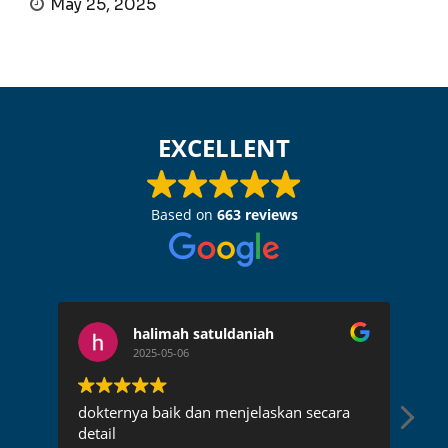
May 25, 2025
EXCELLENT
Based on
663 reviews
halimah satuldaniah
2025-05-06
dokternya baik dan menjelaskan secara
Dok
detail
pen