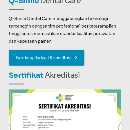
Q-Smile
Dental Care
Q-Smile Dental Care menggabungkan teknologi
tercanggih dengan tim profesional berketerampilan
tinggi untuk memastikan standar kualitas perawatan
dan kepuasan pasien.
Booking Jadwal Konsultasi
Sertifikat
Akreditasi