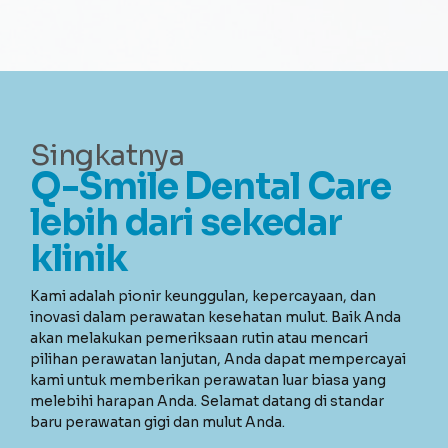
Singkatnya
Q-Smile Dental Care
lebih dari sekedar
klinik
Kami adalah pionir keunggulan, kepercayaan, dan
inovasi dalam perawatan kesehatan mulut. Baik Anda
akan melakukan pemeriksaan rutin atau mencari
pilihan perawatan lanjutan, Anda dapat mempercayai
kami untuk memberikan perawatan luar biasa yang
melebihi harapan Anda. Selamat datang di standar
baru perawatan gigi dan mulut Anda.