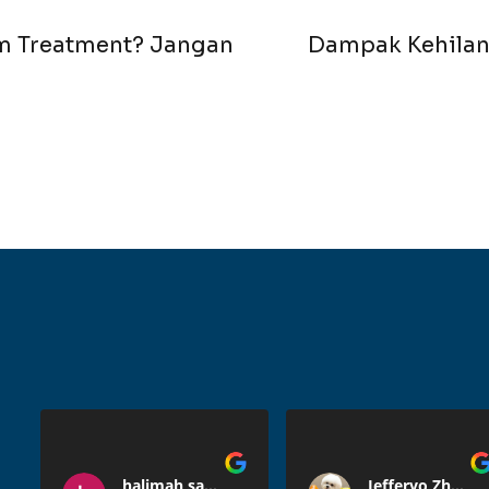
m Treatment? Jangan
Dampak Kehilan
halimah satuldaniah
Jefferyo Zhang