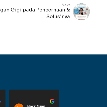
Next
gan Gigi pada Pencernaan &
Solusinya
Hock Sung57
Herna Herna