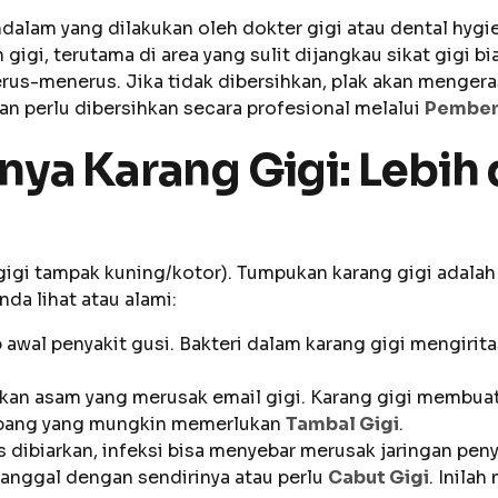
dalam yang dilakukan oleh dokter gigi atau dental hygi
gi, terutama di area yang sulit dijangkau sikat gigi bia
terus-menerus. Jika tidak dibersihkan, plak akan mengera
an perlu dibersihkan secara profesional melalui
Pembers
a Karang Gigi: Lebih 
gigi tampak kuning/kotor). Tumpukan karang gigi adalah
da lihat atau alami:
p awal penyakit gusi. Bakteri dalam karang gigi mengiri
kan asam yang merusak email gigi. Karang gigi membuat
lubang yang mungkin memerlukan
Tambal Gigi
.
s dibiarkan, infeksi bisa menyebar merusak jaringan pen
tanggal dengan sendirinya atau perlu
Cabut Gigi
. Inila