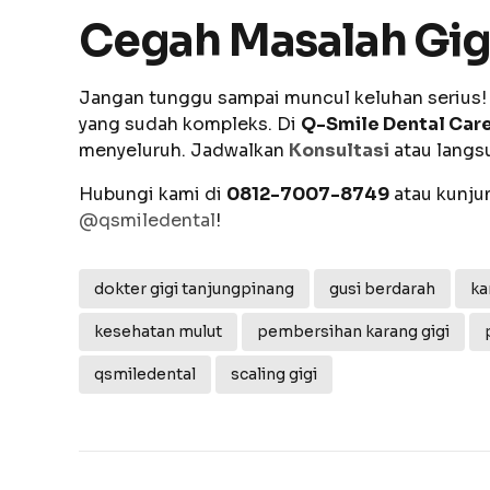
Cegah Masalah Gigi
Jangan tunggu sampai muncul keluhan serius! 
yang sudah kompleks. Di
Q-Smile Dental Car
menyeluruh. Jadwalkan
Konsultasi
atau langsu
Hubungi kami di
0812-7007-8749
atau kunjun
@qsmiledental
!
dokter gigi tanjungpinang
gusi berdarah
ka
kesehatan mulut
pembersihan karang gigi
qsmiledental
scaling gigi