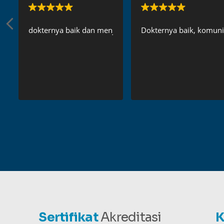
dokternya baik dan menjelaskan secara detail
Dokternya baik, komunik
Sertifikat
Akreditasi
K