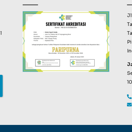
Jl
Ta
l
Ta
Pi
I
J
Se
1