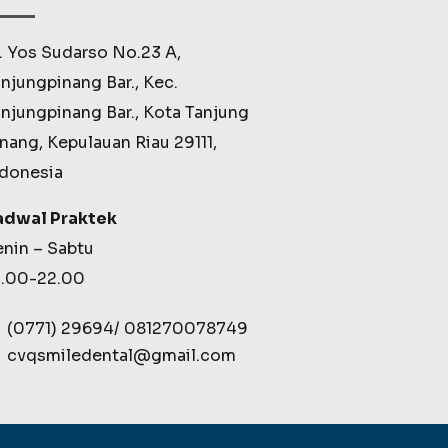
. Yos Sudarso No.23 A,
njungpinang Bar., Kec.
njungpinang Bar., Kota Tanjung
nang, Kepulauan Riau 29111,
ndonesia
adwal Praktek
nin – Sabtu
0.00-22.00
(0771) 29694/ 081270078749
cvqsmiledental@gmail.com