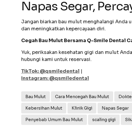
Napas Segar, Percay
Jangan biarkan bau mulut menghalangi Anda u
dan meningkatkan kepercayaan diri.
Cegah Bau Mulut Bersama Q-Smile Dental C
Yuk, periksakan kesehatan gigi dan mulut Anda 
hubungi kami untuk reservasi.
TikTok: @qsmiledental
|
Instagram: @qsmiledental
Bau Mulut
Cara Mencegah Bau Mulut
Dokter
Kebersihan Mulut
Klinik Gigi
Napas Segar
Penyebab Umum Bau Mulut
scaling gigi
Sik