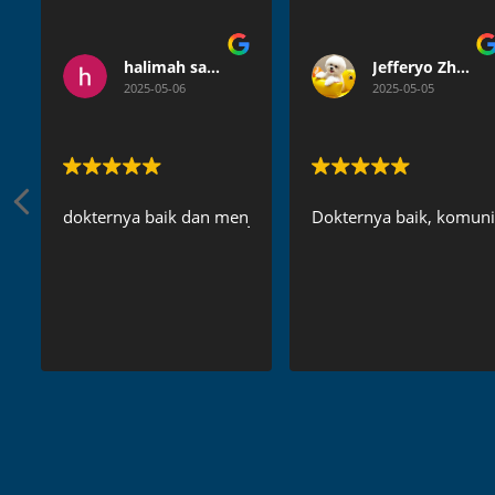
halimah satuldaniah
Jefferyo Zhang
2025-05-06
2025-05-05
dokternya baik dan menjelaskan secara detail
Dokternya baik, komunik