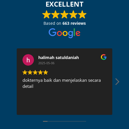
EXCELLENT
Based on
663 reviews
halimah satuldaniah
2025-05-06
dokternya baik dan menjelaskan secara
Dok
detail
pen
rec