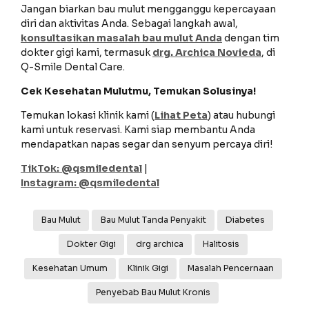
Jangan biarkan bau mulut mengganggu kepercayaan
diri dan aktivitas Anda. Sebagai langkah awal,
konsultasikan masalah bau mulut Anda
dengan tim
dokter gigi kami, termasuk
drg. Archica Novieda
, di
Q-Smile Dental Care.
Cek Kesehatan Mulutmu, Temukan Solusinya!
Temukan lokasi klinik kami (
Lihat Peta
) atau hubungi
kami untuk reservasi. Kami siap membantu Anda
mendapatkan napas segar dan senyum percaya diri!
TikTok: @qsmiledental
|
Instagram: @qsmiledental
Bau Mulut
Bau Mulut Tanda Penyakit
Diabetes
Dokter Gigi
drg archica
Halitosis
Kesehatan Umum
Klinik Gigi
Masalah Pencernaan
Penyebab Bau Mulut Kronis