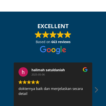
EXCELLENT
Based on
663 reviews
halimah satuldaniah
2025-05-06
dokternya baik dan menjelaskan secara
Dok
detail
pen
rec