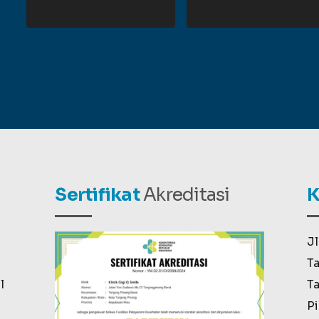
Sertifikat
Akreditasi
K
Jl
Ta
l
Ta
Pi