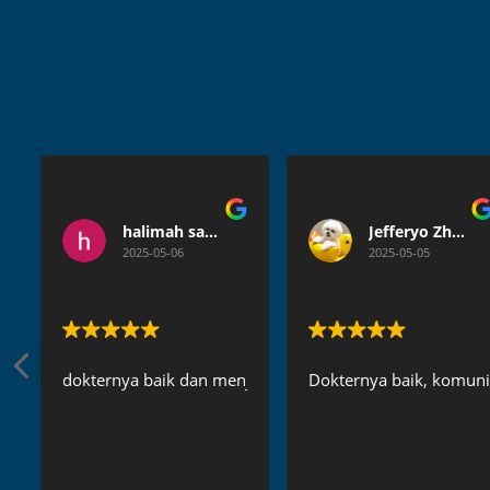
halimah satuldaniah
Jefferyo Zhang
2025-05-06
2025-05-05
dokternya baik dan menjelaskan secara detail
Dokternya baik, komunik