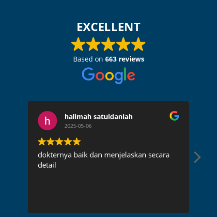
EXCELLENT
Based on
663 reviews
halimah satuldaniah
2025-05-06
dokternya baik dan menjelaskan secara
Dok
detail
pen
rec