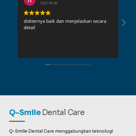
2025-05-06
dokternya baik dan menjelaskan secara
Dok
detail
pen
rec
Q-Smile
Dental Care
Q-Smile Dental Care menggabungkan teknologi