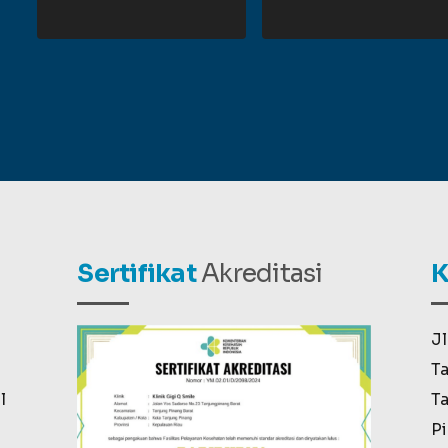
Sertifikat
Akreditasi
K
Jl
Ta
l
Ta
Pi