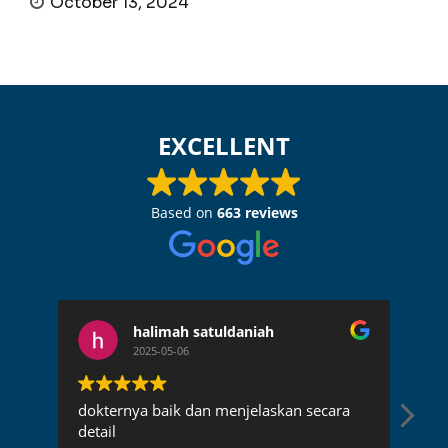
October 13, 2024
EXCELLENT
Based on
663 reviews
halimah satuldaniah
2025-05-06
dokternya baik dan menjelaskan secara
Dok
detail
pen