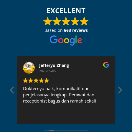
EXCELLENT
Based on
663 reviews
Jefferyo Zhang
2025-05-05
a
Dokternya baik, komunikatif dan
Ma
penjelasanya lengkap. Perawat dan
receptionist bagus dan ramah sekali