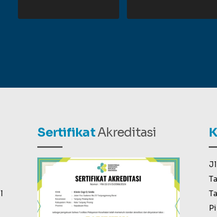
Sertifikat
Akreditasi
K
Jl
Ta
l
Ta
Pi