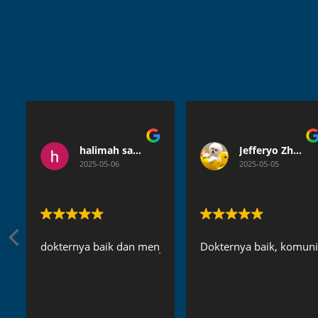
halimah satuldaniah
Jefferyo Zhang
2025-05-06
2025-05-05
dokternya baik dan menjelaskan secara detail
Dokternya baik, komunik