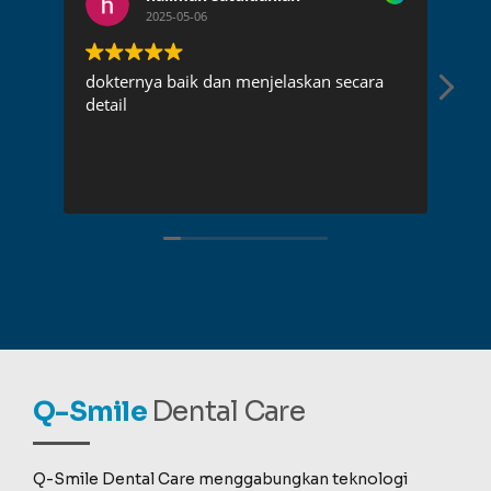
2025-05-06
dokternya baik dan menjelaskan secara
Dok
detail
pen
rec
Q-Smile
Dental Care
Q-Smile Dental Care menggabungkan teknologi