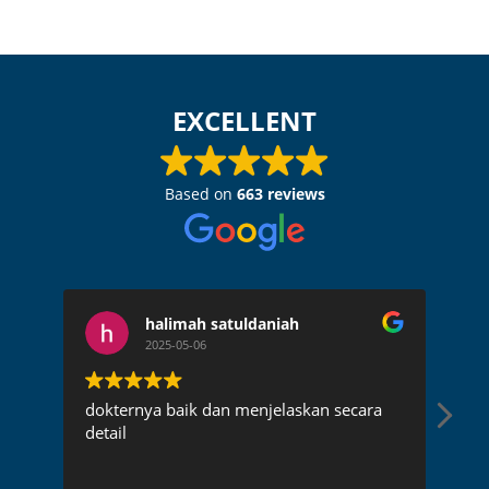
EXCELLENT
Based on
663 reviews
halimah satuldaniah
2025-05-06
dokternya baik dan menjelaskan secara
Dok
detail
pen
rec