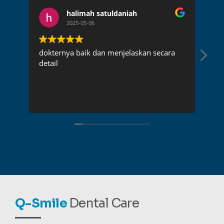
halimah satuldaniah
2025-05-06
dokternya baik dan menjelaskan secara
Dok
detail
pen
rec
Q-Smile
Dental Care