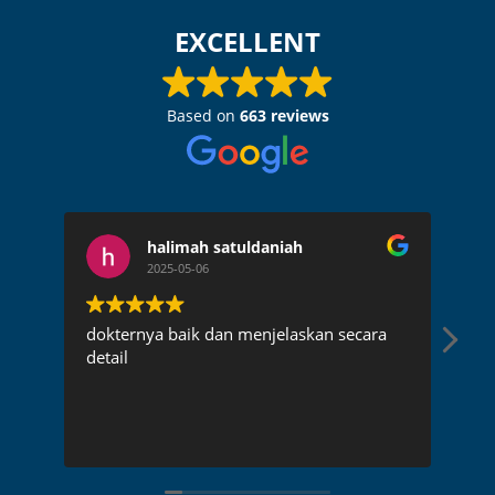
EXCELLENT
Based on
663 reviews
halimah satuldaniah
2025-05-06
dokternya baik dan menjelaskan secara
Dok
detail
pen
rec