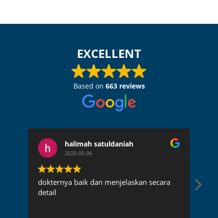
EXCELLENT
Based on
663 reviews
halimah satuldaniah
2025-05-06
dokternya baik dan menjelaskan secara
Dok
detail
pen
rec