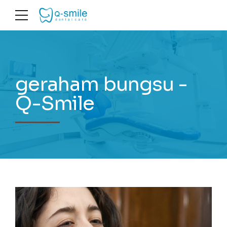
geraham bungsu -
Q-Smile