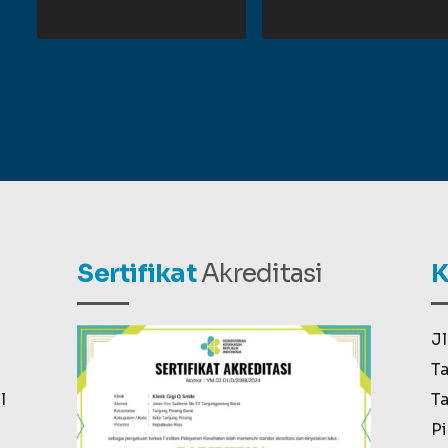
Sertifikat
Akreditasi
K
Jl
Ta
l
Ta
Pi