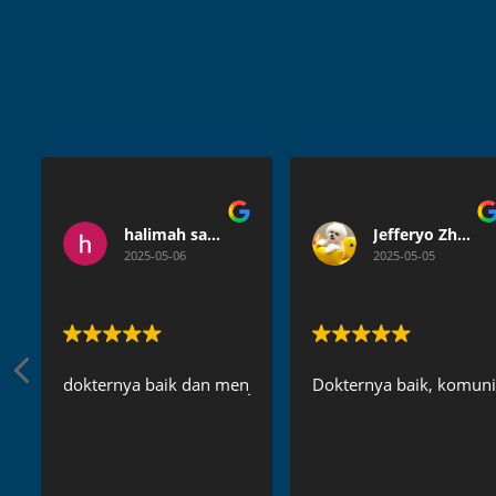
halimah satuldaniah
Jefferyo Zhang
2025-05-06
2025-05-05
dokternya baik dan menjelaskan secara detail
Dokternya baik, komunik