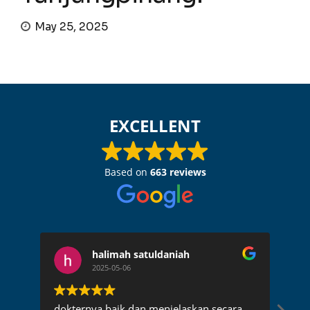
May 25, 2025
EXCELLENT
Based on
663 reviews
halimah satuldaniah
2025-05-06
dokternya baik dan menjelaskan secara
Dok