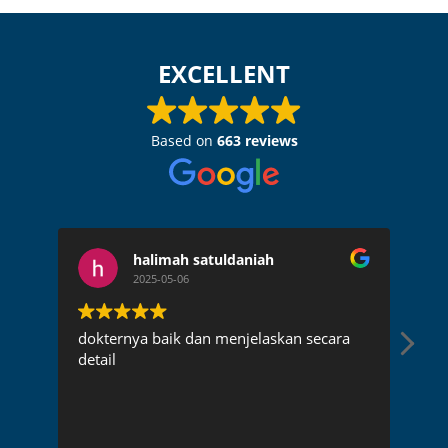
EXCELLENT
Based on
663 reviews
halimah satuldaniah
2025-05-06
dokternya baik dan menjelaskan secara
Dok
detail
pen
rec