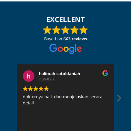
EXCELLENT
Based on
663 reviews
halimah satuldaniah
2025-05-06
dokternya baik dan menjelaskan secara
Dok
detail
pen
rec