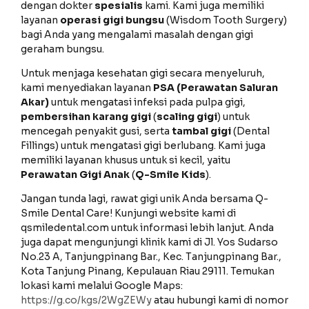
dengan dokter
spesialis
kami. Kami juga memiliki
layanan
operasi gigi bungsu
(Wisdom Tooth Surgery)
bagi Anda yang mengalami masalah dengan gigi
geraham bungsu.
Untuk menjaga kesehatan gigi secara menyeluruh,
kami menyediakan layanan
PSA (Perawatan Saluran
Akar)
untuk mengatasi infeksi pada pulpa gigi,
pembersihan karang gigi
(
scaling gigi
) untuk
mencegah penyakit gusi, serta
tambal gigi
(Dental
Fillings) untuk mengatasi gigi berlubang. Kami juga
memiliki layanan khusus untuk si kecil, yaitu
Perawatan Gigi Anak
(
Q-Smile Kids
).
Jangan tunda lagi, rawat gigi unik Anda bersama Q-
Smile Dental Care! Kunjungi website kami di
qsmiledental.com untuk informasi lebih lanjut. Anda
juga dapat mengunjungi klinik kami di Jl. Yos Sudarso
No.23 A, Tanjungpinang Bar., Kec. Tanjungpinang Bar.,
Kota Tanjung Pinang, Kepulauan Riau 29111. Temukan
lokasi kami melalui Google Maps:
https://g.co/kgs/2WgZEWy
atau hubungi kami di nomor