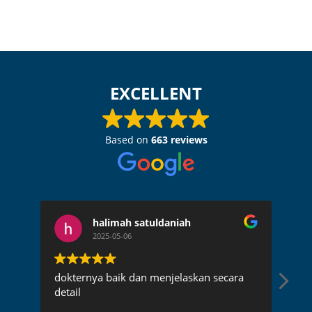
EXCELLENT
Based on
663 reviews
halimah satuldaniah
2025-05-06
dokternya baik dan menjelaskan secara
Dok
detail
pen
rec