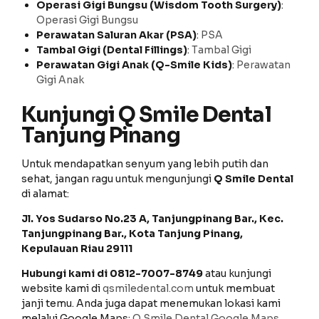
Operasi Gigi Bungsu (Wisdom Tooth Surgery)
:
Operasi Gigi Bungsu
Perawatan Saluran Akar (PSA)
:
PSA
Tambal Gigi (Dental Fillings)
:
Tambal Gigi
Perawatan Gigi Anak (Q-Smile Kids)
:
Perawatan
Gigi Anak
Kunjungi Q Smile Dental
Tanjung Pinang
Untuk mendapatkan senyum yang lebih putih dan
sehat, jangan ragu untuk mengunjungi
Q Smile Dental
di alamat:
Jl. Yos Sudarso No.23 A, Tanjungpinang Bar., Kec.
Tanjungpinang Bar., Kota Tanjung Pinang,
Kepulauan Riau 29111
Hubungi kami di 0812-7007-8749
atau kunjungi
website kami di
qsmiledental.com
untuk membuat
janji temu. Anda juga dapat menemukan lokasi kami
melalui Google Maps:
Q Smile Dental Google Maps
.